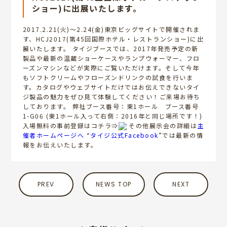
ショー)に出展いたします。
2017.2.21(火)～2.24(金)東京ビッグサイトで開催されま
す、HCJ2017(第45回国際ホテル・レストランショー)に出
展いたします。 タイジブースでは、2017年発売予定の新
製品や最新の温蔵ショーケースやランプウォーマー、フロ
ーズンマシンなどが実際にご覧いただけます。そして今年
もソフトクリームやフローズンドリンクの試食を行いま
す。カタログやウェブサイトだけではお伝えできないタイ
ジ製品の魅力をぜひ見て体験してください！ご来場お待ち
しております。 弊社ブース番号：東1ホール ブース番号
1-G06 (東1ホール入って右側：2016年と同じ場所です！)
入場無料の事前登録はコチラ⇒
その他展示会の詳細は
主
催者ホームページへ
“
タイジ公式Facebook
”では最新の情
報をお伝えいたします。
PREV
NEWS TOP
NEXT