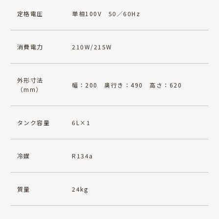
定格電圧
単相100V 50／60Hz
消費電力
210W/215W
外形寸法
幅：200 奥行き：490 高さ：620
（mm）
タンク容量
6L×1
冷媒
R134a
質量
24kg