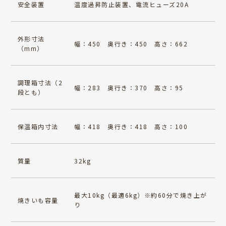
安全装置
温度過昇防止装置、電流ヒューズ20A
外形寸法
幅：450 奥行き：450 高さ：662
（mm）
調理箱寸法（2
幅：283 奥行き：370 高さ：95
段とも）
保温箱内寸法
幅：418 奥行き：418 高さ：100
質量
32kg
最大10kg（最適6kg）※約60分で焼き上が
焼きいも容量
り