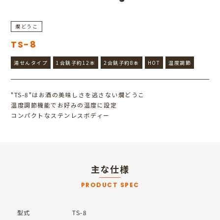
燗どうこ
TS-8
湯せんタイプ
1合銚子約12本
2合銚子約8本
HOT
温度調節
"TS-8"はお酒の美味しさを逃さない燗どうこ
温度調節機能でお好みの温度に設定
コンパクトなステンレスボディー
主な仕様
PRODUCT SPEC
型式
TS-8