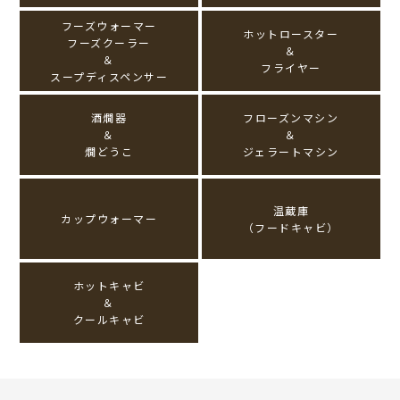
フーズウォーマー
ホットロースター
フーズクーラー
＆
＆
フライヤー
スープディスペンサー
酒燗器
フローズンマシン
＆
＆
燗どうこ
ジェラートマシン
温蔵庫
カップウォーマー
（フードキャビ）
ホットキャビ
＆
クールキャビ