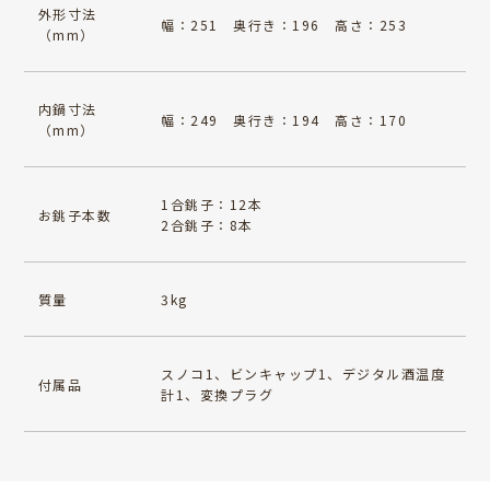
外形寸法
幅：251 奥行き：196 高さ：253
（mm）
内鍋寸法
幅：249 奥行き：194 高さ：170
（mm）
1合銚子：12本
お銚子本数
2合銚子：8本
質量
3kg
スノコ1、ビンキャップ1、デジタル酒温度
付属品
計1、変換プラグ