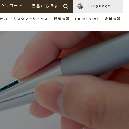
ダウンロード
型番から探す
Language
たい
カスタマーサービス
採用情報
Online shop
企業情報
製品のユーザー登録
よくあるご質問
フーズウォーマー
品モニター募集
プレートヒーター
房機器の基礎知識
リア･売店
その他ショップ
新着情報
フーズクーラー
＆
＆
クールプレート
スープディスペンサー