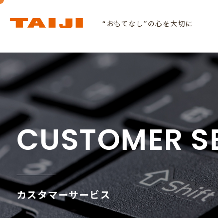
“おもてなし”の心を大切に
タイジについて
導入事例
カスタマーサービス
タイジの製品を見
採
製品情報
ABOUT US
CASE STUDY
CUSTOMERSERVICE
TO SEE THE PROD
お客様ア
R
PRODUCTS
事例一覧へ
カスタマーページへ
CUSTOMER S
製品情報一覧へ
選ばれる理由
ホテル旅館
ランプウォーマー
カスタマーサービス