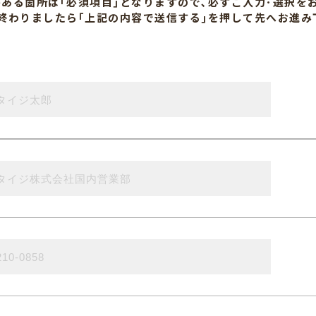
がある箇所は
｢必須項目｣となりますので､
必ずご入力･選択を
終わりましたら
｢上記の内容で送信する｣を押して
先へお進み