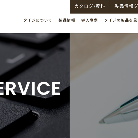
カタログ/資料
製品情報
タイジについて
製品情報
導入事例
タイジの製品を見
たい
用情報
採用情報
数字で見るタイジ
UCTS
ンケート（購入）
ECRUIT
お客様アンケート（修理）
ERVICE
ショールームのご案内
製
ビュッフェウォーマー
レストラン・フードコート
3分で分かるタイジ
おもてなし厨
サービスエ
＆
ミールウォーマー
ショーケース