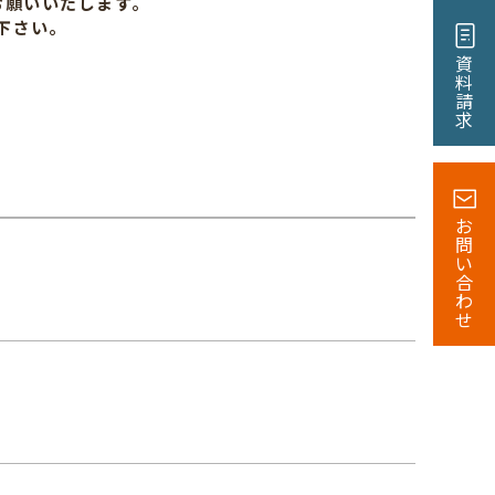
お願いいたします｡
下さい｡
資
料
請
求
お
問
い
合
わ
せ