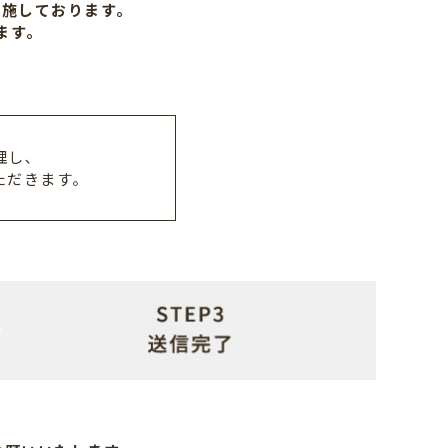
施しております｡
ます｡
｡
理し､
ただきます｡